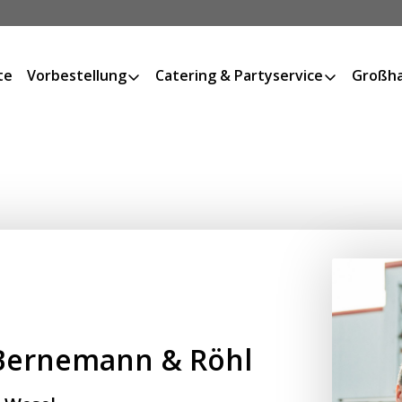
te
Vorbestellung
Catering & Partyservice
Großha
– Bernemann & Röhl