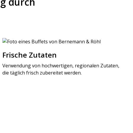
ng durch
Frische Zutaten
O
Verwendung von hochwertigen, regionalen Zutaten,
M
die täglich frisch zubereitet werden.
j