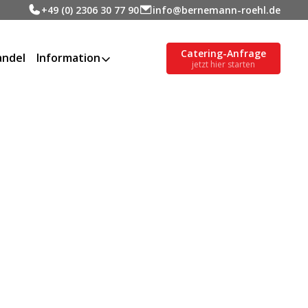
+49 (0) 2306 30 77 90
info@bernemann-roehl.de
Catering-Anfrage
ndel
Information
jetzt hier starten