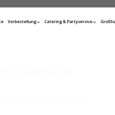
te
Vorbestellung
Catering & Partyservice
Großha
Ihr Traumtag in
d erstklassigen Service, damit Ihr großer Tag