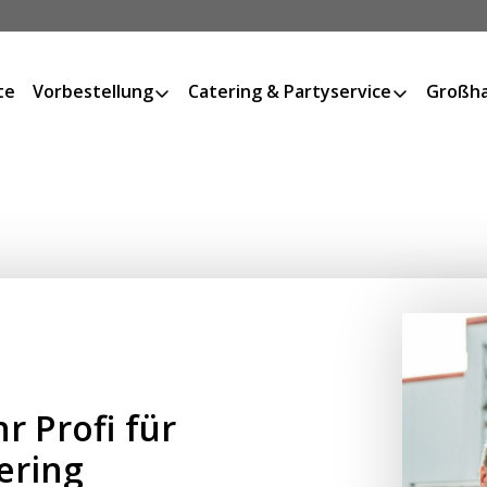
te
Vorbestellung
Catering & Partyservice
Großha
r Profi für
ering