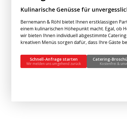
Kulinarische Genüsse für unvergesslic
Bernemann & Röhl bietet Ihnen erstklassigen Party
einem kulinarischen Höhepunkt macht. Egal, ob Hoc
wir bieten Ihnen individuell abgestimmte Caterin
kreativen Menüs sorgen dafür, dass Ihre Gäste be
Schnell-Anfrage starten
Catering-Brosch
Wir melden uns umgehend zurück
Kostenfrei & unv