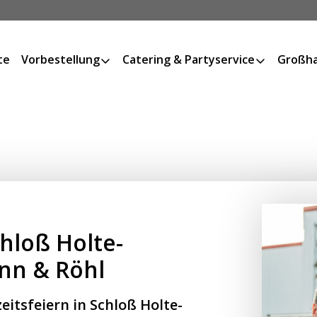
te
Vorbestellung
Catering & Partyservice
Großha
chloß Holte-
nn & Röhl
eitsfeiern in Schloß Holte-