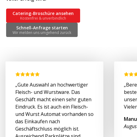
Catering-Broschüre ansehen
Kostenfrei & unverbindlich
Schnell-Anfrage starten
Wir melden uns umgehend zurück
„Gute Auswahl an hochwertiger
„Bere
Fleisch- und Wurstware. Das
beste
Geschäft macht einen sehr guten
unser
Eindruck. Es ist auch ein Fleisch-
Viele
und Wurst Automat vorhanden so
Manu
das Einkaufen nach
Augus
Geschäftschluss möglich ist.
Ausreichend Parkplätze sind