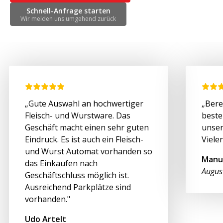
Schnell-Anfrage starten
Wir melden uns umgehend zurück
„Gute Auswahl an hochwertiger
„Bere
Fleisch- und Wurstware. Das
beste
Geschäft macht einen sehr guten
unser
Eindruck. Es ist auch ein Fleisch-
Viele
und Wurst Automat vorhanden so
Manu
das Einkaufen nach
Augus
Geschäftschluss möglich ist.
Ausreichend Parkplätze sind
vorhanden."
Udo Artelt