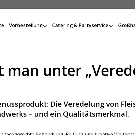
te
Vorbestellung
Catering & Partyservice
Großha
t man unter „Vered
ussprodukt: Die Veredelung von Fleisc
dwerks – und ein Qualitätsmerkmal.
 durch fachgerechte Behandlung, Reifung und kreative Weiter