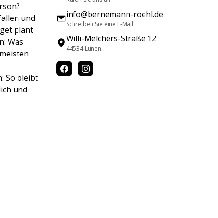
erson?
info@bernemann-roehl.de
fallen und
Schreiben Sie eine E-Mail
dget plant
Willi-Melchers-Straße 12
n: Was
44534 Lünen
 meisten
: So bleibt
lich und