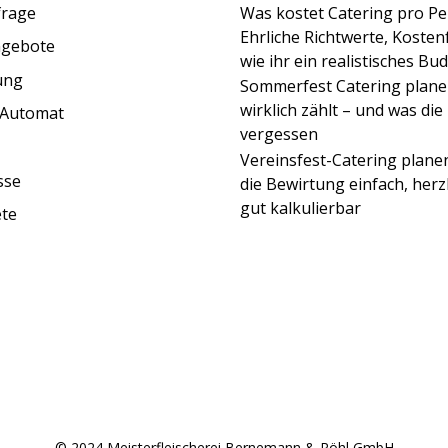
frage
Was kostet Catering pro P
Ehrliche Richtwerte, Kosten
ngebote
wie ihr ein realistisches Bu
ung
Sommerfest Catering plane
wirklich zählt – und was die
h-Automat
vergessen
Vereinsfest-Catering planen
sse
die Bewirtung einfach, herz
gut kalkulierbar
ete
© 2024 Meisterfleischerei Bernemann & Röhl GmbH