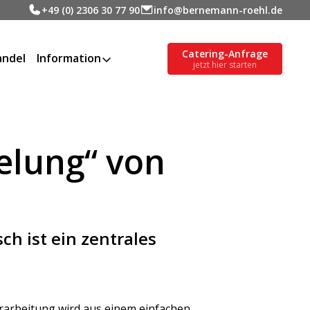
+49 (0) 2306 30 77 90
info@bernemann-roehl.de
Catering-Anfrage
ndel
Information
jetzt hier starten
elung“ von
h ist ein zentrales
verarbeitung wird aus einem einfachen