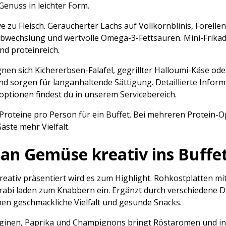
Genuss in leichter Form.
ve zu Fleisch. Geräucherter Lachs auf Vollkornblinis, Forel
Abwechslung und wertvolle Omega-3-Fettsäuren. Mini-Frika
nd proteinreich.
nen sich Kichererbsen-Falafel, gegrillter Halloumi-Käse oder
 und sorgen für langanhaltende Sättigung. Detaillierte Info
ptionen findest du in unserem Servicebereich.
roteine pro Person für ein Buffet. Bei mehreren Protein-Op
äste mehr Vielfalt.
man Gemüse kreativ ins Buffe
reativ präsentiert wird es zum Highlight. Rohkostplatten m
rabi laden zum Knabbern ein. Ergänzt durch verschiedene D
 geschmackliche Vielfalt und gesunde Snacks.
erginen, Paprika und Champignons bringt Röstaromen und i