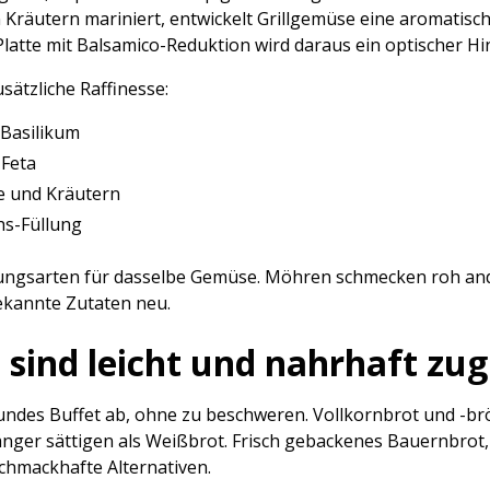
Kräutern mariniert, entwickelt Grillgemüse eine aromatische
Platte mit Balsamico-Reduktion wird daraus ein optischer Hi
sätzliche Raffinesse:
 Basilikum
 Feta
e und Kräutern
hs-Füllung
ngsarten für dasselbe Gemüse. Möhren schmecken roh ande
ekannte Zutaten neu.
 sind leicht und nahrhaft zug
sundes Buffet ab, ohne zu beschweren. Vollkornbrot und -br
länger sättigen als Weißbrot. Frisch gebackenes Bauernbrot
chmackhafte Alternativen.