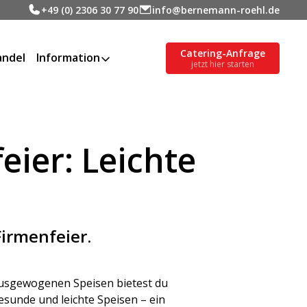
+49 (0) 2306 30 77 90
info@bernemann-roehl.de
Catering-Anfrage
ndel
Information
jetzt hier starten
eier: Leichte
Firmenfeier.
 ausgewogenen Speisen bietest du
sunde und leichte Speisen – ein