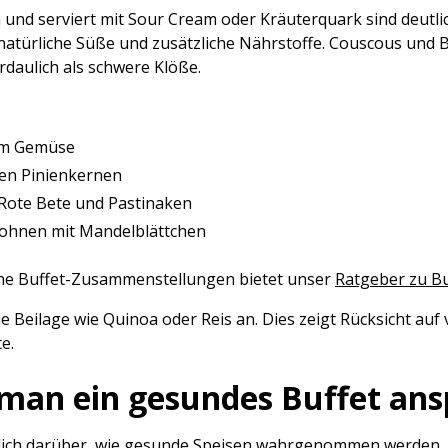
nd serviert mit Sour Cream oder Kräuterquark sind deutlich l
 natürliche Süße und zusätzliche Nährstoffe. Couscous und Bu
erdaulich als schwere Klöße.
em Gemüse
ten Pinienkernen
Rote Bete und Pastinaken
ohnen mit Mandelblättchen
ne Buffet-Zusammenstellungen bietet unser
Ratgeber zu Bu
e Beilage wie Quinoa oder Reis an. Dies zeigt Rücksicht a
e.
t man ein gesundes Buffet an
ich darüber, wie gesunde Speisen wahrgenommen werden. Ein