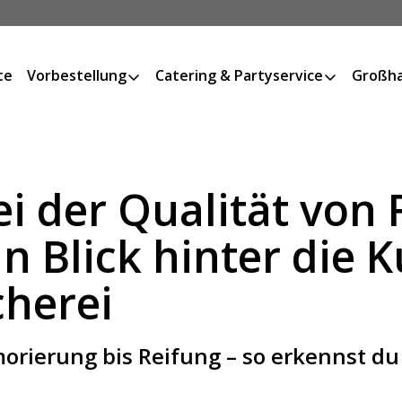
te
Vorbestellung
Catering & Partyservice
Großha
i der Qualität von 
 Blick hinter die K
cherei
rierung bis Reifung – so erkennst du