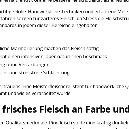
erhält, entwickelt eine bessere Fleischqualität als eines a
ichtige Rolle. Handwerkliche Techniken und erfahrene Metzg
ahren sorgen für zarteres Fleisch, da Stress die Fleischstru
dards in jedem dieser Bereiche eingehalten.
liche Marmorierung machen das Fleisch saftig
hat einen intensiven, aber natürlichen Geschmack
ung ohne Verfärbungen
cht und stressfreie Schlachtung
rtrauens. Eine Meisterfleischerei steht für handwerkliche 
mt und wie es verarbeitet wurde.
 frisches Fleisch an Farbe un
sten Qualitätsmerkmale. Rindfleisch sollte eine kräftig dunke