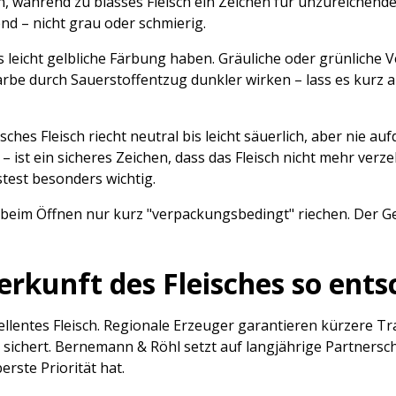
n, während zu blasses Fleisch ein Zeichen für unzureichende
end – nicht grau oder schmierig.
bis leicht gelbliche Färbung haben. Gräuliche oder grünliche
be durch Sauerstoffentzug dunkler wirken – lass es kurz an
sches Fleisch riecht neutral bis leicht säuerlich, aber nie 
 ist ein sicheres Zeichen, dass das Fleisch nicht mehr verzeh
stest besonders wichtig.
beim Öffnen nur kurz "verpackungsbedingt" riechen. Der Geru
erkunft des Fleisches so ent
zellentes Fleisch. Regionale Erzeuger garantieren kürzere T
s sichert. Bernemann & Röhl setzt auf langjährige Partnersc
rste Priorität hat.