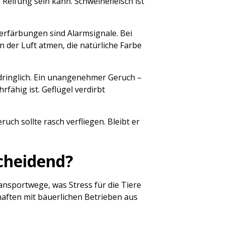
 Reifung sein kann. Schweinefleisch ist
 Verfärbungen sind Alarmsignale. Bei
 der Luft atmen, die natürliche Farbe
aufdringlich. Ein unangenehmer Geruch –
rfähig ist. Geflügel verdirbt
ch sollte rasch verfliegen. Bleibt er
scheidend?
ransportwege, was Stress für die Tiere
haften mit bäuerlichen Betrieben aus