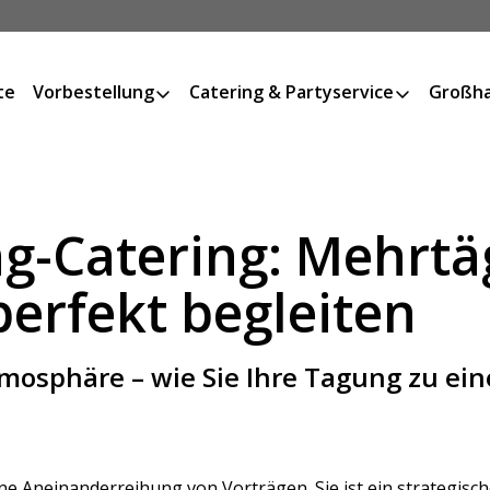
te
Vorbestellung
Catering & Partyservice
Großha
g-Catering: Mehrtä
perfekt begleiten
mosphäre – wie Sie Ihre Tagung zu ei
ine Aneinanderreihung von Vorträgen. Sie ist ein strategis