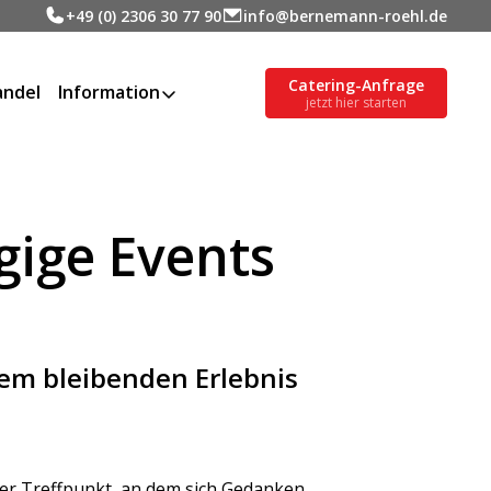
+49 (0) 2306 30 77 90
info@bernemann-roehl.de
Catering-Anfrage
ndel
Information
jetzt hier starten
gige Events
nem bleibenden Erlebnis
cher Treffpunkt, an dem sich Gedanken