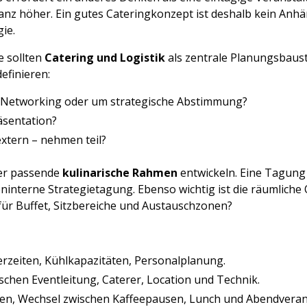
nz höher. Ein gutes Cateringkonzept ist deshalb kein Anhän
ie.
e sollten
Catering und Logistik
als zentrale Planungsbaust
definieren:
 Networking oder um strategische Abstimmung?
äsentation?
xtern – nehmen teil?
der passende
kulinarische Rahmen
entwickeln. Eine Tagung
eninterne Strategietagung. Ebenso wichtig ist die räumliche 
 für Buffet, Sitzbereiche und Austauschzonen?
rzeiten, Kühlkapazitäten, Personalplanung.
hen Eventleitung, Caterer, Location und Technik.
ten, Wechsel zwischen Kaffeepausen, Lunch und Abendveran