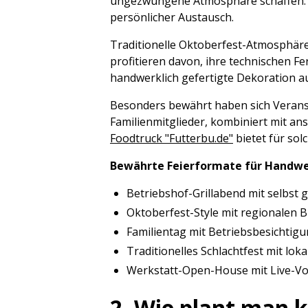
ungezwungene Atmosphäre schaffen. D
persönlicher Austausch.
Traditionelle Oktoberfest-Atmosphäre 
profitieren davon, ihre technischen Fe
handwerklich gefertigte Dekoration a
Besonders bewährt haben sich Veranst
Familienmitglieder, kombiniert mit a
Foodtruck "Futterbu.de"
bietet für so
Bewährte Feierformate für Handwe
Betriebshof-Grillabend mit selbst
Oktoberfest-Style mit regionalen 
Familientag mit Betriebsbesichti
Traditionelles Schlachtfest mit loka
Werkstatt-Open-House mit Live-V
2. Wie plant man k