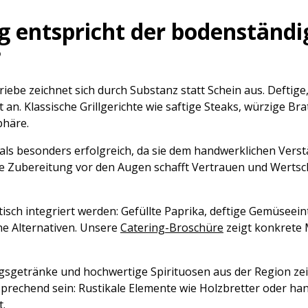
ng entspricht der bodenständ
?
iebe zeichnet sich durch Substanz statt Schein aus. Deftige
 an. Klassische Grillgerichte wie saftige Steaks, würzige B
phäre.
als besonders erfolgreich, da sie dem handwerklichen Verst
ie Zubereitung vor den Augen schafft Vertrauen und Werts
isch integriert werden: Gefüllte Paprika, deftige Gemüseein
he Alternativen. Unsere
Catering-Broschüre
zeigt konkrete
ungsgetränke und hochwertige Spirituosen aus der Region ze
sprechend sein: Rustikale Elemente wie Holzbretter oder ha
t.