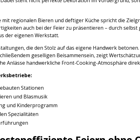
abei steht nicht perfekte Dekoration im Vordergrund, so
mit regionalen Bieren und deftiger Küche spricht die Ziel
rtigkeiten auch bei der Feier zu präsentieren – durch selbst
us der eigenen Werkstatt.
altungen, die den Stolz auf das eigene Handwerk betonen. 
nschließendem geselligen Beisammensein, zeigt Wertschätzu
lche Anlässe handwerkliche Front-Cooking-Atmosphäre direkt
rksbetriebe:
 gebauten Stationen
Bieren und Blasmusik
gung und Kinderprogramm
len Spezialitäten
orführungen
osteneffiziente Feiern ohne 