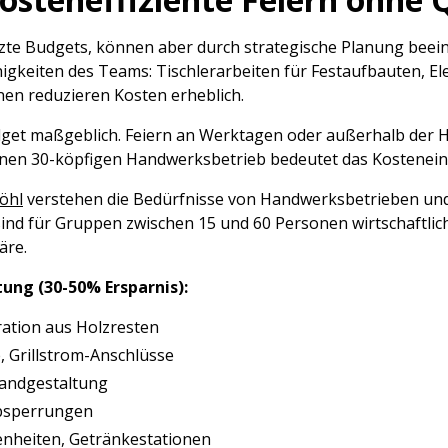
te Budgets, können aber durch strategische Planung beein
ähigkeiten des Teams: Tischlerarbeiten für Festaufbauten, El
onen reduzieren Kosten erheblich.
dget maßgeblich. Feiern an Werktagen oder außerhalb der Ho
en 30-köpfigen Handwerksbetrieb bedeutet das Kosteneins
öhl
verstehen die Bedürfnisse von Handwerksbetrieben un
sind für Gruppen zwischen 15 und 60 Personen wirtschaftlic
äre.
ung (30-50% Ersparnis):
oration aus Holzresten
, Grillstrom-Anschlüsse
Wandgestaltung
 Absperrungen
enheiten, Getränkestationen