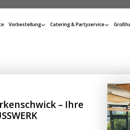
te
Vorbestellung
Catering & Partyservice
Großha
rkenschwick – Ihre
USSWERK