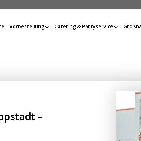
te
Vorbestellung
Catering & Partyservice
Großha
ppstadt –