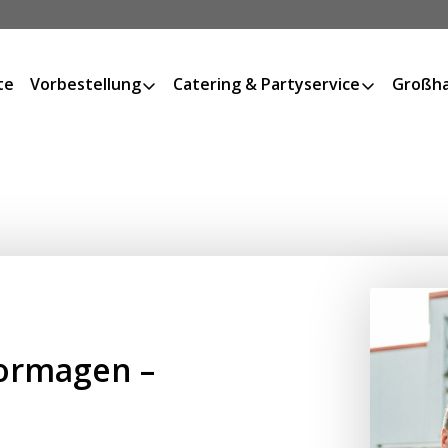
te
Vorbestellung
Catering & Partyservice
Großha
Dormagen –